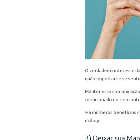
O verdadeiro interesse da
quão importante se senti
Manter essa comunicação
mencionado no item anter
Há inúmeros benefícios c
diálogo.
3) Deixar sua Ma